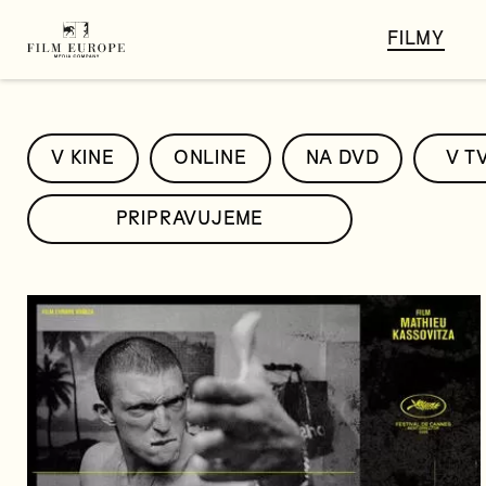
FILMY
V KINE
ONLINE
NA DVD
V T
PRIPRAVUJEME