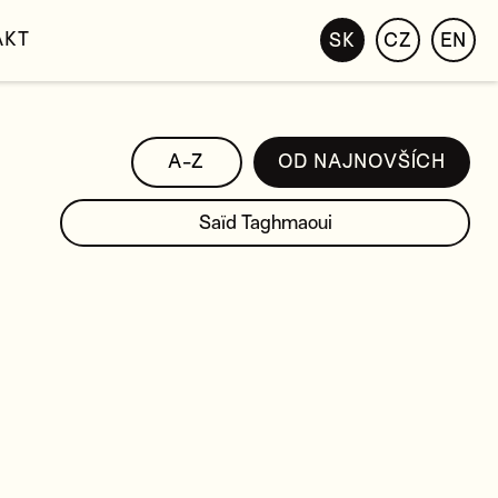
AKT
SK
CZ
EN
A-Z
OD NAJNOVŠÍCH