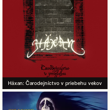
Häxan: Čarodejníctvo v priebehu vekov