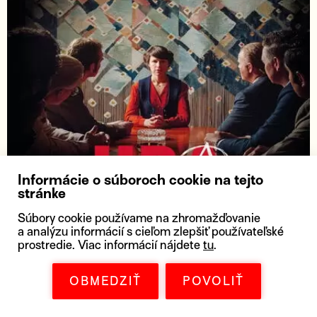
Informácie o súboroch cookie na tejto
stránke
Súbory cookie používame na zhromažďovanie
a analýzu informácií s cieľom zlepšiť používateľské
prostredie. Viac informácií nájdete
tu
.
Hra o moc - Ďalšie štyri roky (epizóda
OBMEDZIŤ
POVOLIŤ
2)