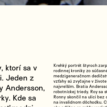
Krehký portrét štyroch zarp
, ktorí sa v
rodinnej kroniky zo súčas
i. Jeden z
medzigeneračnom dedičstve
vzťahy sú zvyčajne v živote 
oy Andersson,
najvrelším. Bratia Andersso
robotníckej triedy. Roy sa
rky. Kde sa
Ronny skončil na ulici bez 
na invalidnom dôchodku. C