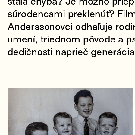
stala chyba? Je možno priep
súrodencami preklenúť? Film
Anderssonovci odhaľuje rodi
umení, triednom pôvode a ps
dedičnosti naprieč generácia