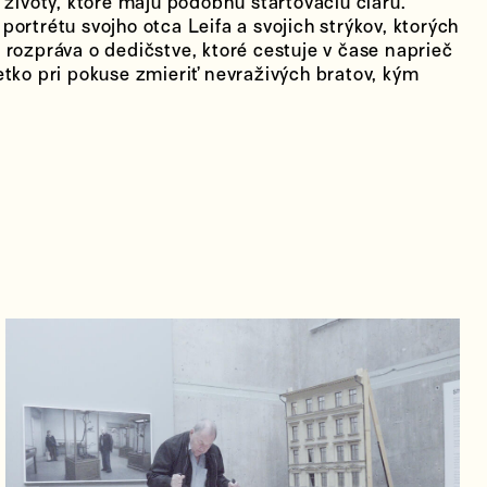
 životy, ktoré majú podobnú štartovaciu čiaru.
ortrétu svojho otca Leifa a svojich strýkov, ktorých
 rozpráva o dedičstve, ktoré cestuje v čase naprieč
etko pri pokuse zmieriť nevraživých bratov, kým