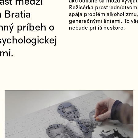
asť medzi
ako odlišne sa môžu vyvíjať
Režisérka prostredníctvom p
 Bratia
spája problém alkoholizmu,
generačnými líniami. To vš
nný príbeh o
nebude príliš neskoro.
ychologickej
mi.