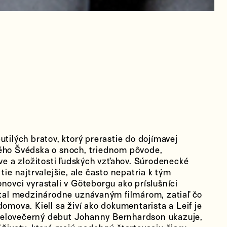
utilých bratov, ktorý prerastie do dojímavej
ného Švédska o snoch, triednom pôvode,
 a zložitosti ľudských vzťahov. Súrodenecké
tie najtrvalejšie, ale často nepatria k tým
novci vyrastali v Göteborgu ako príslušníci
 stal medzinárodne uznávaným filmárom, zatiaľ čo
domova. Kiell sa živí ako dokumentarista a Leif je
elovečerný debut Johanny Bernhardson ukazuje,