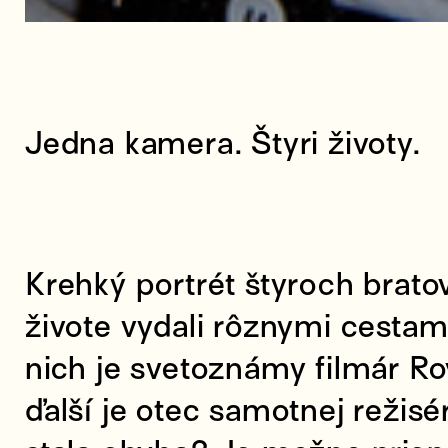
Jedna kamera. Štyri životy.
Krehký portrét štyroch bratov
živote vydali rôznymi cestam
nich je svetoznámy filmár R
ďalší je otec samotnej režisé