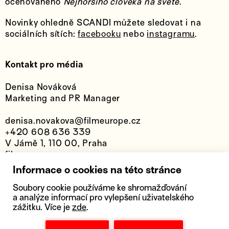
oceňovaného
Nejhoršího člověka na světě
.
Novinky ohledně SCANDI můžete sledovat i na
sociálních sítích:
facebooku
nebo
instagramu
.
Kontakt pro média
Denisa Nováková
Marketing and PR Manager
denisa.novakova@filmeurope.cz
+420 608 636 339
V Jámě 1, 110 00, Praha
filmeurope.cz
edisonfilmhub.cz
Informace o cookies na této stránce
edisonline.cz
Soubory cookie používáme ke shromažďování
a analýze informací pro vylepšení uživatelského
zážitku. Více je
zde
.