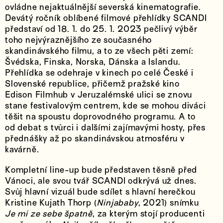
ovládne nejaktuálnější severská kinematografie.
Devátý ročník oblíbené filmové přehlídky SCANDI
představí od 18. 1. do 25. 1. 2023 pečlivý výběr
toho nejvýraznějšího ze současného
skandinávského filmu, a to ze všech pěti zemí:
Švédska, Finska, Norska, Dánska a Islandu.
Přehlídka se odehraje v kinech po celé České i
Slovenské republice, přičemž pražské kino
Edison Filmhub v Jeruzalémské ulici se znovu
stane festivalovým centrem, kde se mohou diváci
těšit na spoustu doprovodného programu. A to
od debat s tvůrci i dalšími zajímavými hosty, přes
přednášky až po skandinávskou atmosféru v
kavárně.
Kompletní line-up bude představen těsně před
Vánoci, ale svou tvář SCANDI odkrývá už dnes.
Svůj hlavní vizuál bude sdílet s hlavní herečkou
Kristine Kujath Thorp (
Ninjababy
, 2021) snímku
Je mi ze sebe špatně
, za kterým stojí producenti