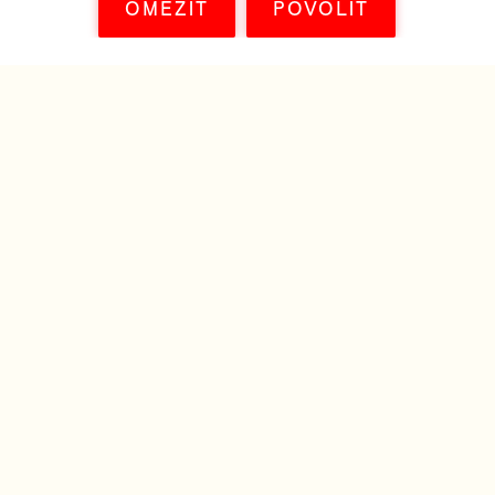
OMEZIT
POVOLIT
STÁHNOUT JAKO PDF
© FILM EUROPE 2011—2026