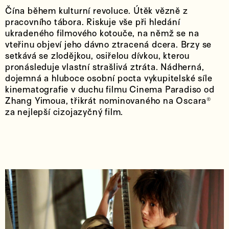
Čína během kulturní revoluce. Útěk vězně z
pracovního tábora. Riskuje vše při hledání
ukradeného filmového kotouče, na němž se na
vteřinu objeví jeho dávno ztracená dcera. Brzy se
setkává se zlodějkou, osiřelou dívkou, kterou
pronásleduje vlastní strašlivá ztráta. Nádherná,
dojemná a hluboce osobní pocta vykupitelské síle
kinematografie v duchu filmu Cinema Paradiso od
Zhang Yimoua, třikrát nominovaného na Oscara®
za nejlepší cizojazyčný film.