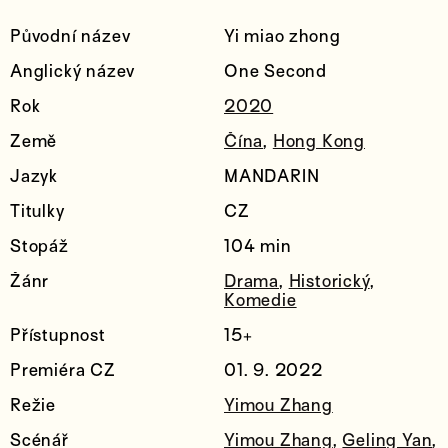
Původní název
Yi miao zhong
Anglický název
One Second
Rok
2020
Země
Čína
,
Hong Kong
Jazyk
MANDARIN
Titulky
CZ
Stopáž
104 min
Žánr
Drama
,
Historický
,
Komedie
Přístupnost
15+
Premiéra CZ
01. 9. 2022
Režie
Yimou Zhang
Scénář
Yimou Zhang
,
Geling Yan
,