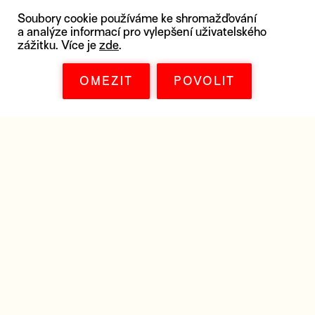
Soubory cookie používáme ke shromažďování
a analýze informací pro vylepšení uživatelského
zážitku. Více je
zde
.
OMEZIT
POVOLIT
KE STAŽENÍ
Získejte všechny materiály k filmu, které
potřebujete – plakát, distribuční listy,
snímky ve vysokém rozlišení,
marketingové materiály, trailer nebo třeba
soundtrack k filmu.
DISTRIBUČNÍ LIST